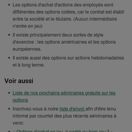
Les options d'achat d'actions des employés sont
différentes des options cotées, car le contrat est établi
entre la société et le titulaire. (Aucun intermédiaire
n'entre en jeu)
Il existe principalement deux sortes de style
d'exercice : les options américaines et les options
européennes.
Il existe aussi des options sur actions hebdomadaires
et à long terme.
Voir aussi
Liste de nos prochains séminaires gratuits sur les
ATTENTION
options
-
ATTENTION
Inscrivez-vous à notre
liste d'envoi
afin d'être tenu
Ce
-
informé par courriel des plus récents séminaires à
lien
Ce
venir.
ouvrira
lien
« Options d'achat en jeu, à parité ou hors-jeu ? »