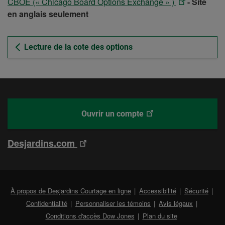
ATTENTION
CBOE (« Chicago Board Options Exchange » )
- Site
ouvrira
lien
Ce
nouvel
-
en anglais seulement
dans
ouvrira
lien
onglet.
Ce
un
dans
ouvrira
lien
nouvel
un
dans
Lecture de la cote des options
ouvrira
onglet.
nouvel
un
dans
onglet.
nouvel
un
onglet.
nouvel
onglet.
Ce
Desjardins
Ouvrir un compte
lien
Courtage
ouvrira
en
Ce
Desjardins.com
dans
ligne
lien
un
ouvrira
nouvel
dans
onglet.
Lien
À propos de Desjardins Courtage en ligne
Accessibilité
Sécurité
un
exter
Lien
Confidentialité
Personnaliser les témoins
Avis légaux
nouvel
au
externe
Conditions d'accès Dow Jones
Plan du site
site.
au
onglet.