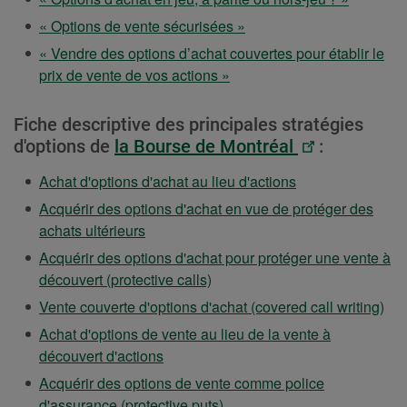
dans
ouvrira
« Options de vente sécurisées »
un
dans
nouvel
« Vendre des options d’achat couvertes pour établir le
un
onglet.
prix de vente de vos actions »
nouvel
onglet.
Fiche descriptive des principales stratégies
ATTENTION
d'options de
la Bourse de Montréal
:
-
ATTENTION
Achat d'options d'achat au lieu d'actions
Ce
-
Acquérir des options d'achat en vue de protéger des
lien
Ce
ATTENTION
achats ultérieurs
ouvrira
lien
-
dans
Acquérir des options d'achat pour protéger une vente à
ouvrira
Ce
un
ATTENTION
découvert (protective calls)
dans
lien
nouvel
-
AT
Vente couverte d'options d'achat (covered call writing)
un
ouvrira
onglet.
Ce
-
nouvel
Achat d'options de vente au lieu de la vente à
dans
lien
Ce
ATTENTION
onglet.
découvert d'actions
un
ouvrira
lien
-
nouvel
Acquérir des options de vente comme police
dans
ouv
Ce
onglet.
ATTENTION
d'assurance (protective puts)