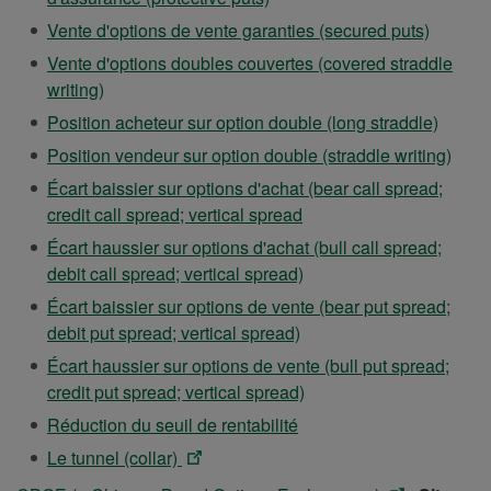
un
da
lien
-
nouvel
ATTEN
Vente d'options de vente garanties (secured puts)
un
ouvrira
Ce
onglet.
-
nou
Vente d'options doubles couvertes (covered straddle
dans
lien
Ce
ATTENTION
ong
writing)
un
ouvrira
lien
-
nouvel
ATTE
Position acheteur sur option double (long straddle)
dans
ouvrira
Ce
onglet.
-
un
ATT
Position vendeur sur option double (straddle writing)
dans
lien
Ce
nouvel
-
un
Écart baissier sur options d'achat (bear call spread;
ouvrira
lien
onglet.
Ce
ATTENTION
nouvel
credit call spread; vertical spread
dans
ouvrira
lien
-
onglet.
un
Écart haussier sur options d'achat (bull call spread;
dans
ouvri
Ce
nouvel
ATTENTION
debit call spread; vertical spread)
un
dans
lien
onglet.
-
nouvel
Écart baissier sur options de vente (bear put spread;
un
ouvrira
Ce
ATTENTION
onglet.
debit put spread; vertical spread)
nouv
dans
lien
-
ongle
Écart haussier sur options de vente (bull put spread;
un
ouvrira
Ce
ATTENTION
credit put spread; vertical spread)
nouvel
dans
lien
-
ATTENTION
onglet.
Réduction du seuil de rentabilité
un
ouvrira
Ce
-
ATTENTION
nouvel
Le tunnel (collar)
dans
lien
Ce
-
onglet.
un