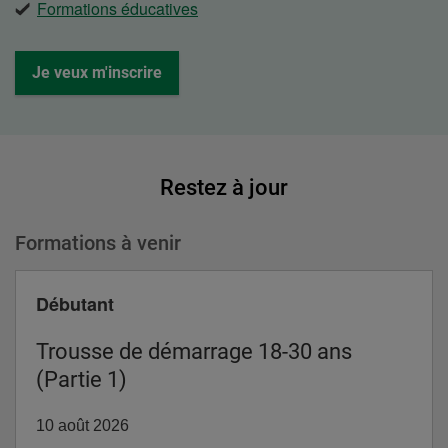
Formations éducatives
Je veux m'inscrire
Restez à jour
Formations à venir
Niveau
Débutant
Trousse de démarrage 18-30 ans
(Partie 1)
10 août 2026