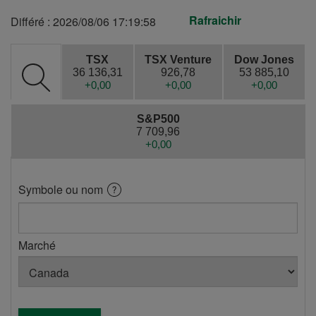
Rafraichir
Différé :
2026/08/06 17:19:58
TSX
TSX Venture
Dow Jones
36 136,31
926,78
53 885,10
Rechercher
En
En
En
+0,00
+0,00
+0,00
une
hausse
hausse
hausse
cote
S&P500
7 709,96
En
+0,00
hausse
Symbole ou nom
Ouvrir
la
boite
Marché
d'aide
-
Symbole
ou
nom