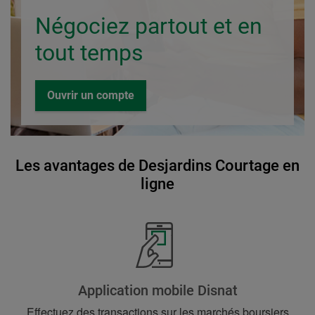
Négociez partout et en
tout temps
Ce
Desjardins
Ouvrir un compte
lien
Courtage
ouvrira
en
dans
ligne
un
Les avantages de Desjardins Courtage en
nouvel
ligne
onglet.
Application mobile Disnat
Effectuez des transactions sur les marchés boursiers