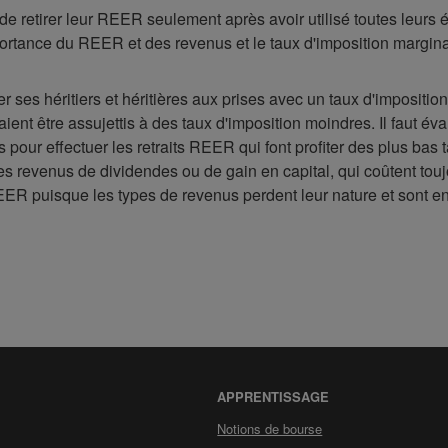
 de retirer leur REER seulement après avoir utilisé toutes leur
mportance du REER et des revenus et le taux d'imposition marginal
er ses héritiers et héritières aux prises avec un taux d'imposi
aient être assujettis à des taux d'imposition moindres. Il faut 
our effectuer les retraits REER qui font profiter des plus bas ta
des revenus de dividendes ou de gain en capital, qui coûtent tou
EER puisque les types de revenus perdent leur nature et sont e
APPRENTISSAGE
Notions de bourse