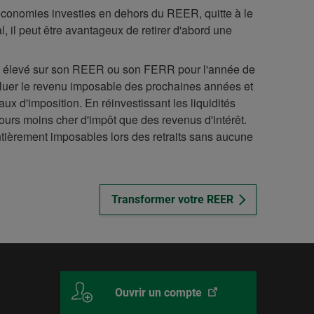
s économies investies en dehors du REER, quitte à le
, il peut être avantageux de retirer d'abord une
tion élevé sur son REER ou son FERR pour l'année de
évaluer le revenu imposable des prochaines années et
ux d'imposition. En réinvestissant les liquidités
jours moins cher d'impôt que des revenus d'intérêt.
ntièrement imposables lors des retraits sans aucune
Transformer votre REER
Ce
Desjardins
Ouvrir un compte
lien
Courtage