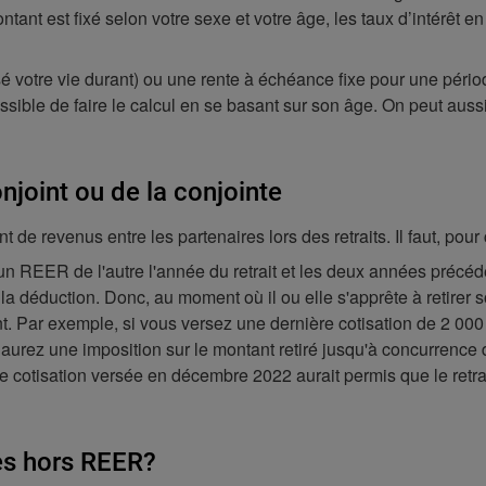
ant est fixé selon votre sexe et votre âge, les taux d’intérêt en 
sé votre vie durant) ou une rente à échéance fixe pour une péri
t possible de faire le calcul en se basant sur son âge. On peut 
onjoint ou de la conjointe
t de revenus entre les partenaires lors des retraits. Il faut, pou
un REER de l'autre l'année du retrait et les deux années précédent
la déduction. Donc, au moment où il ou elle s'apprête à retirer s
ent. Par exemple, si vous versez une dernière cotisation de 2 00
aurez une imposition sur le montant retiré jusqu'à concurrence 
 cotisation versée en décembre 2022 aurait permis que le retra
es hors REER?