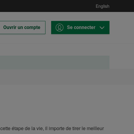
English
Ce
Desjardins
Ouvrir un compte
Se connecter
lien
Courtage
ouvrira
en
dans
ligne
un
nouvel
onglet.
ette étape de la vie, il importe de tirer le meilleur