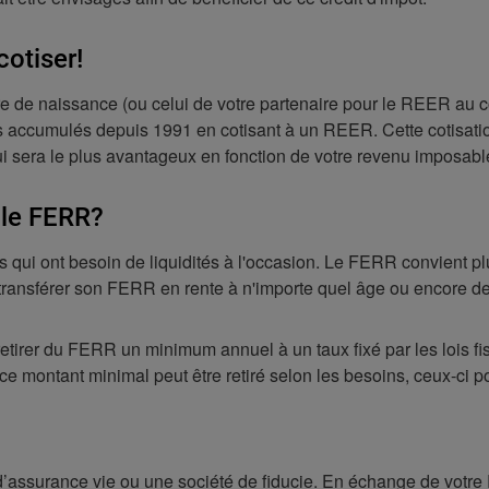
cotiser!
e de naissance (ou celui de votre partenaire pour le REER au co
ilisés accumulés depuis 1991 en cotisant à un REER. Cette cotisat
ui sera le plus avantageux en fonction de votre revenu imposabl
 le FERR?
qui ont besoin de liquidités à l'occasion. Le FERR convient plu
e transférer son FERR en rente à n'importe quel âge ou encore de
 retirer du FERR un minimum annuel à un taux fixé par les lois fi
ce montant minimal peut être retiré selon les besoins, ceux-ci po
’assurance vie ou une société de fiducie. En échange de votre