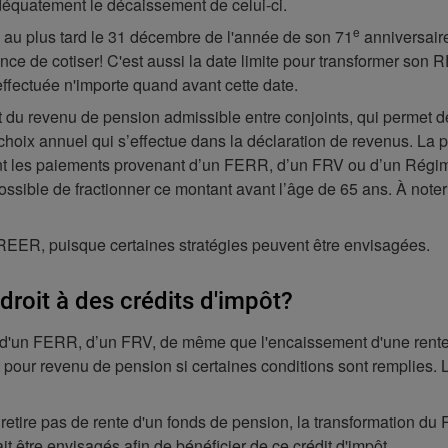
 adéquatement le décaissement de celui-ci.
e
, au plus tard le 31 décembre de l'année de son 71
anniversaire
nce de cotiser! C'est aussi la date limite pour transformer son 
effectuée n'importe quand avant cette date.
ent du revenu de pension admissible entre conjoints, qui permet 
 choix annuel qui s’effectue dans la déclaration de revenus. La p
ont les paiements provenant d’un FERR, d’un FRV ou d’un Régi
ssible de fractionner ce montant avant l’âge de 65 ans. À noter 
s REER, puisque certaines stratégies peuvent être envisagées.
 droit à des crédits d'impôt?
es d'un FERR, d’un FRV, de même que l'encaissement d'une ren
 pour revenu de pension si certaines conditions sont remplies. Le
e retire pas de rente d'un fonds de pension, la transformation 
 être envisagés afin de bénéficier de ce crédit d'impôt.