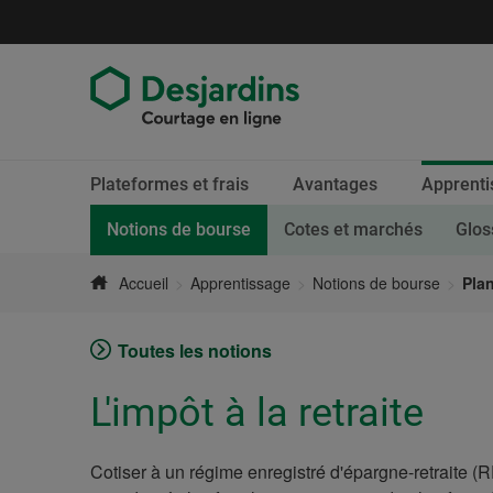
Aller
directement
au
contenu
Fin
Section
Plateformes et frais
Avantages
Apprenti
du
active.
menu
Page courante.
Notions de bourse
Cotes et marchés
Glos
Accueil
Apprentissage
Notions de bourse
Plan
Toutes les notions
L'impôt à la retraite
Cotiser à un régime enregistré d'épargne-retraite (REE