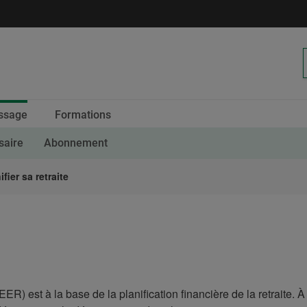
Calendrier
ssage
Formations
des
saire
Abonnement
ifier sa retraite
R) est à la base de la planification financière de la retraite. À c