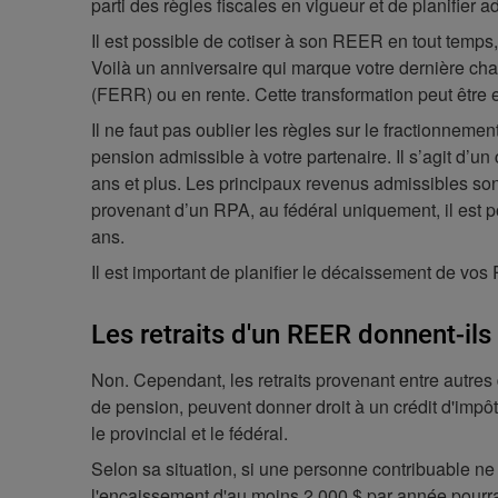
parti des règles fiscales en vigueur et de planifier
Il est possible de cotiser à son REER en tout temps
Voilà un anniversaire qui marque votre dernière cha
(FERR) ou en rente. Cette transformation peut être 
Il ne faut pas oublier les règles sur le fractionnem
pension admissible à votre partenaire. Il s’agit d’un
ans et plus. Les principaux revenus admissibles s
provenant d’un RPA, au fédéral uniquement, il est po
ans.
Il est important de planifier le décaissement de vo
Les retraits d'un REER donnent-ils
Non. Cependant, les retraits provenant entre autr
de pension, peuvent donner droit à un crédit d'impôt
le provincial et le fédéral.
Selon sa situation, si une personne contribuable n
l'encaissement d'au moins 2 000 $ par année pourrait