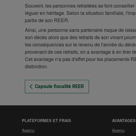
Souvent, les personnes retraitées se font conseiller
léguer en héritage. Selon la situation familiale, l'i
partie de son REER.
Ainsi, une personne sans partenaire risque de laiss
son décès alors que des retraits de son vivant pourr
les conséquences sur le revenu de l'année du décès p
provenant de ces retraits, on a avantage à en tirer 
Cet avantage n'a pas d'effet pour les placements R
distinction.
Capsule fiscalité REER
PLATEFORMES ET FRAIS
AVANTAGES
de
de
Aperçu
Aperçu
la
la