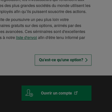
nes des plus grandes sociétés du monde utilisent les
mployés afin qu’ils puissent souscrire des actions.
te de poursuivre un peu plus loin votre
aires gratuits sur des options, animés par des
gies avancées. Ces séminaires sont d'excellentes
s à notre
liste d'envoi
afin d'être tenu informé par
Qu'est-ce qu'une option?
Ce
Desjardins
Ouvrir un compte
lien
Courtage
ouvrira
en
dans
ligne