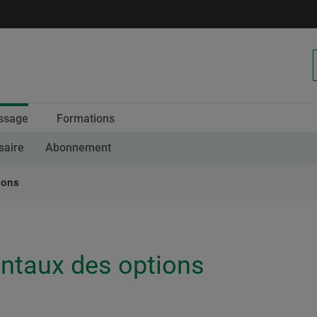
Calendrier
ssage
Formations
des
saire
Abonnement
ions
ntaux des options