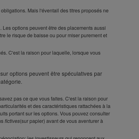
ligations. Mais l'éventail des titres proposés ne
ion. Les options peuvent être des placements aussi
ntre le risque de baisse ou pour miser purement et
s. C'est la raison pour laquelle, lorsque vous
sur options peuvent être spéculatives par
catégorie.
savez pas ce que vous faites. C'est la raison pour
rticularités et des caractéristiques rattachées à la
uits portant sur les options. Vous pouvez consulter
ons
fictives
(sur papier) avant de vous aventurer à
négociation; les investisseurs qui renoncent aux