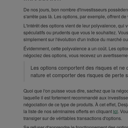
De nos jours, bon nombre d'investisseurs possèdent
s'arrête pas là. Les options, par exemple, offrent d
L'intérêt des options vient de leur polyvalence, qui
spéculatifs ou prudents que vous le souhaitez. Vous 
simplement sur l'évolution d'un indice du marché ou
Évidemment, cette polyvalence a un coût. Les option
négociez des options, vous recevez un avertissement
Les options comportent des risques et ne c
nature et comporter des risques de perte s
Quoi que l'on puisse vous dire, sachez que la négoci
laquelle il est fortement recommandé aux investisseu
négociation de ce type de produits. À cet effet, Des
la liste de nos séminaires offerts en cliquant
ici
. Vo
transiger sur de véritables transactions d'options.
Se refuser d'apprendre le fonctionnement des option