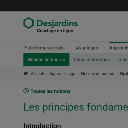
Aller
directement
au
contenu
Fin
Section
Plateformes et frais
Avantages
Apprenti
du
active.
menu
Page courante.
Notions de bourse
Cotes et marchés
Glos
Accueil
Apprentissage
Notions de bourse
Opt
Toutes les notions
Les principes fondame
Introduction