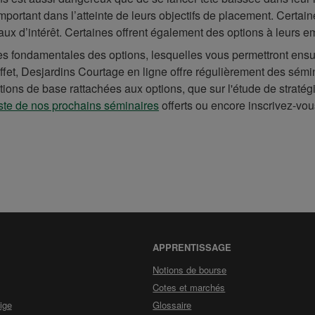
mportant dans l’atteinte de leurs objectifs de placement. Certai
aux d’intérêt. Certaines offrent également des options à leurs e
s fondamentales des options, lesquelles vous permettront ensui
fet, Desjardins Courtage en ligne offre régulièrement des sémin
tions de base rattachées aux options, que sur l'étude de straté
iste de nos prochains séminaires
offerts ou encore inscrivez-vou
APPRENTISSAGE
Notions de bourse
Cotes et marchés
n
ige
Glossaire
ages