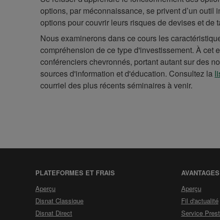
options, par méconnaissance, se privent d’un outil i
options pour couvrir leurs risques de devises et de t
Nous examinerons dans ce cours les caractéristique
compréhension de ce type d'investissement. À cet ef
conférenciers chevronnés, portant autant sur des no
sources d'information et d'éducation. Consultez la
l
courriel des plus récents séminaires à venir.
PLATEFORMES ET FRAIS
AVANTAGES
de
de
Aperçu
Aperçu
la
la
Disnat Classique
Fil d'actualité
section
sectio
Disnat Direct
Service Prest
Plateformes
Avant