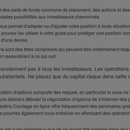
 des parts de fonds communs de placement, des actions et des ob
e vastes possibilités aux investisseurs chevronnés.
 vous permet d'adapter ou d'ajuster votre position à toute situat
pouvez les utiliser à votre guise pour protéger une position co
 d'une devise.
s sont des titres complexes qui peuvent être extrêmement risqué
 ressemblant à ce qui suit :
onviennent pas à tous les investisseurs. Les opérations 
ubstantiels. Ne placez que du capital-risque dans cette 
ation d'options comporte des risques, en particulier si vous ne 
rs désirant débuter la négociation d'options de s'informer des pa
jardins Courtage en ligne offre fréquemment des séminaires grat
us pourriez également vous entraîner en effectuant des opérati
s est aussi dangereux que de se lancer tête baissée dans leur 