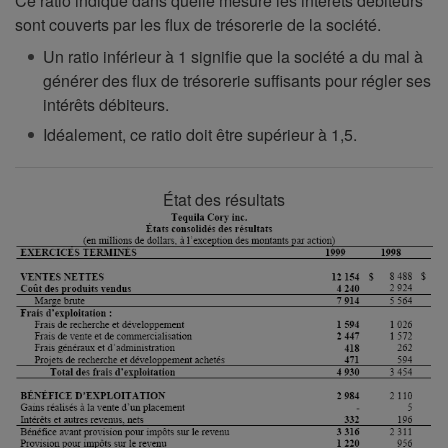
Ce ratio indique dans quelle mesure les intérêts débiteurs
de
sont couverts par les flux de trésorerie de la société.
couverture
Un ratio inférieur à 1 signifie que la société a du mal à
des
générer des flux de trésorerie suffisants pour régler ses
intérêts
intérêts débiteurs.
=
Idéalement, ce ratio doit être supérieur à 1,5.
BAIIA
÷
Intérêts
État des résultats
débiteurs