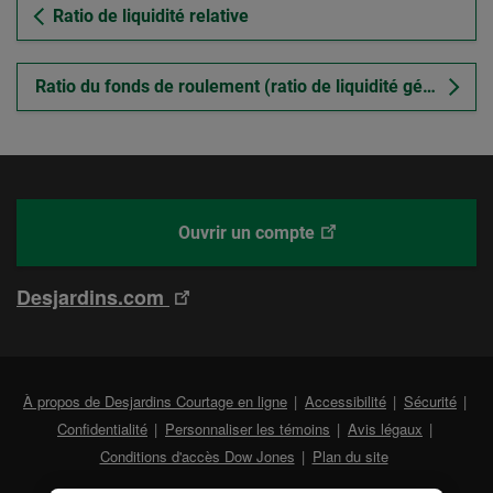
Ratio de liquidité relative
Ratio du fonds de roulement (ratio de liquidité générale)
Ce
Desjardins
Ouvrir un compte
lien
Courtage
ouvrira
en
Ce
Desjardins.com
dans
ligne
lien
un
ouvrira
nouvel
dans
onglet.
Lien
À propos de Desjardins Courtage en ligne
Accessibilité
Sécurité
un
exter
Lien
Confidentialité
Personnaliser les témoins
Avis légaux
nouvel
au
externe
Conditions d'accès Dow Jones
Plan du site
site.
au
onglet.
site.