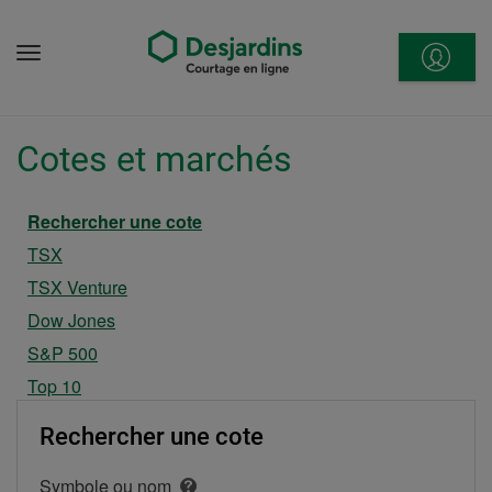
Aller
directement
Menu
au
contenu
Cotes et marchés
Section courante
Rechercher une cote
TSX
TSX Venture
Dow Jones
S&P 500
Top 10
Rechercher une cote
Symbole ou nom
Ouvrir