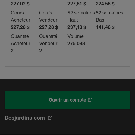
227,02 $
227,61 $
224,56 $
Cours
Cours
52 semaines
52 semaines
Acheteur
Vendeur
Haut
Bas
227,28 $
227,28 $
237,13 $
141,46 $
Quantité
Quantité
Volume
Acheteur
Vendeur
275 088
2
2
Ce
Desjardins
Ouvrir un compte
lien
Courtage
ouvrira
en
Ce
Desjardins.com
dans
ligne
lien
un
ouvrira