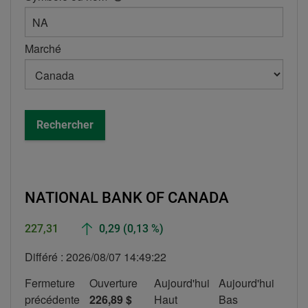
la
boite
d'aide
Marché
-
Symbole
ou
nom
Rechercher
NATIONAL BANK OF CANADA
En
227,31
0,29
(0,13 %)
hausse
Différé :
2026/08/07 14:49:22
Fermeture
Ouverture
Aujourd'hui
Aujourd'hui
précédente
226,89 $
Haut
Bas