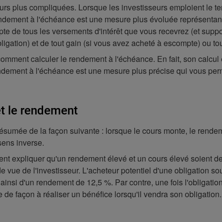
jours plus compliquées. Lorsque les investisseurs emploient le 
endement à l'échéance est une mesure plus évoluée représentant
ompte de tous les versements d'intérêt que vous recevrez (et su
igation) et de tout gain (si vous avez acheté à escompte) ou tou
mment calculer le rendement à l'échéance. En fait, son calcul e
rendement à l'échéance est une mesure plus précise qui vous pe
 et le rendement
 résumée de la façon suivante : lorsque le cours monte, le rendem
sens inverse.
nt expliquer qu'un rendement élevé et un cours élevé soient deux
vue de l'investisseur. L'acheteur potentiel d'une obligation sou
ainsi d'un rendement de 12,5 %. Par contre, une fois l'obligatio
 de façon à réaliser un bénéfice lorsqu'il vendra son obligation.