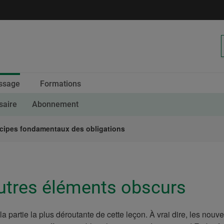
Calendrier
ssage
Formations
des
saire
Abonnement
ncipes fondamentaux des obligations
utres éléments obscurs
la partie la plus déroutante de cette leçon. À vrai dire, les nou