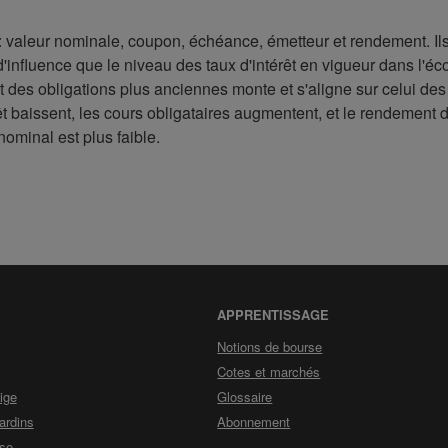
 : valeur nominale, coupon, échéance, émetteur et rendement. Ils
d'influence que le niveau des taux d'intérêt en vigueur dans l'éc
 des obligations plus anciennes monte et s'aligne sur celui des
rêt baissent, les cours obligataires augmentent, et le rendement
nominal est plus faible.
APPRENTISSAGE
Notions de bourse
Cotes et marchés
n
ige
Glossaire
ages
ardins
Abonnement
yse