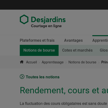
Aller
directement
au
contenu
Fin
Section
Plateformes et frais
Avantages
Apprenti
du
active.
menu
Page courante.
Notions de bourse
Cotes et marchés
Glos
Accueil
Apprentissage
Notions de bourse
Pri
Toutes les notions
Rendement, cours et a
La fluctuation des cours obligataires est sans doute 