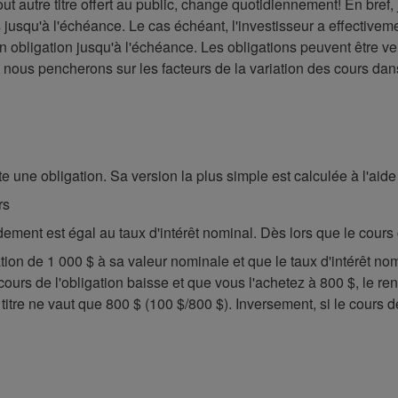
 tout autre titre offert au public, change quotidiennement! En bre
 jusqu'à l'échéance. Le cas échéant, l'investisseur a effective
son obligation jusqu'à l'échéance. Les obligations peuvent être v
s nous pencherons sur les facteurs de la variation des cours da
une obligation. Sa version la plus simple est calculée à l'aide 
rs
dement est égal au taux d'intérêt nominal. Dès lors que le cour
on de 1 000 $ à sa valeur nominale et que le taux d'intérêt no
cours de l'obligation baisse et que vous l'achetez à 800 $, le r
e titre ne vaut que 800 $ (100 $/800 $). Inversement, si le cours 