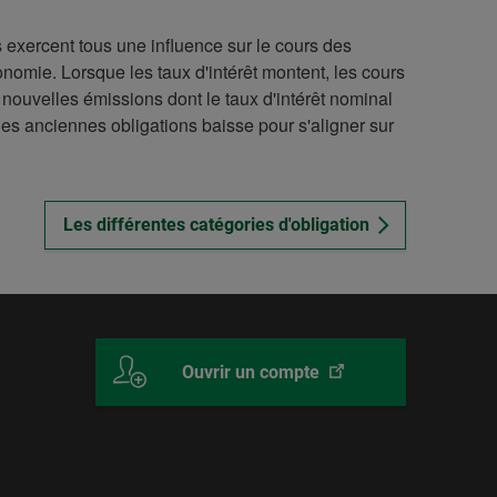
 exercent tous une influence sur le cours des
onomie. Lorsque les taux d'intérêt montent, les cours
 nouvelles émissions dont le taux d'intérêt nominal
 des anciennes obligations baisse pour s'aligner sur
Les différentes catégories d'obligation
Ce
Desjardins
Ouvrir un compte
lien
Courtage
ouvrira
en
dans
ligne
un