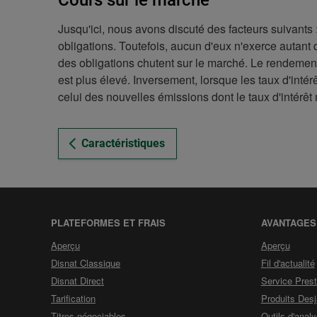
Cours sur le marché
Jusqu'ici, nous avons discuté des facteurs suivants
obligations. Toutefois, aucun d'eux n'exerce autant 
des obligations chutent sur le marché. Le rendement
est plus élevé. Inversement, lorsque les taux d'inté
celui des nouvelles émissions dont le taux d'intérêt 
Caractéristiques
PLATEFORMES ET FRAIS
AVANTAGES
de
de
Aperçu
Aperçu
la
la
Disnat Classique
Fil d'actualité
section
sectio
Disnat Direct
Service Prest
Plateformes
Avant
Tarification
et
Produits Desj
frais
Titres négociables
Outils d'anal