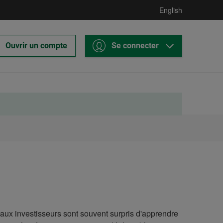
English
Ce
Desjardins
Ouvrir un compte
Se connecter
lien
Courtage
ouvrira
en
dans
ligne
un
nouvel
onglet.
veaux investisseurs sont souvent surpris d'apprendre