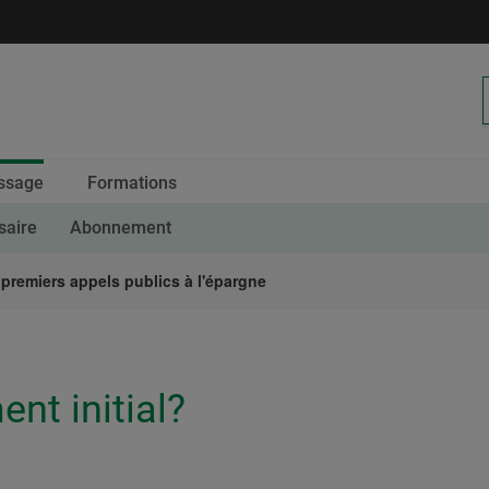
Calendrier
ssage
Formations
des
saire
Abonnement
premiers appels publics à l'épargne
nt initial?