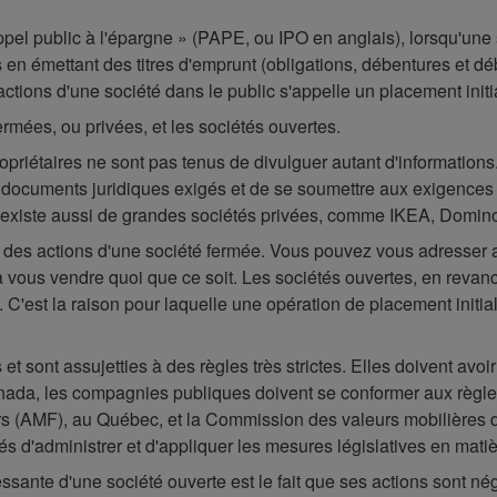
ppel public à l'épargne » (PAPE, ou IPO en anglais), lorsqu'une
 en émettant des titres d'emprunt (obligations, débentures et déb
actions d'une société dans le public s'appelle un placement initi
fermées, ou privées, et les sociétés ouvertes.
riétaires ne sont pas tenus de divulguer autant d'informations. N
 documents juridiques exigés et de se soumettre aux exigences 
il existe aussi de grandes sociétés privées, comme IKEA, Domin
e des actions d'une société fermée. Vous pouvez vous adresser aux
e à vous vendre quoi que ce soit. Les sociétés ouvertes, en reva
. C'est la raison pour laquelle une opération de placement init
et sont assujetties à des règles très strictes. Elles doivent avoir
ada, les compagnies publiques doivent se conformer aux règles 
iers (AMF), au Québec, et la Commission des valeurs mobilières 
 d'administrer et d'appliquer les mesures législatives en matiè
ressante d'une société ouverte est le fait que ses actions sont n