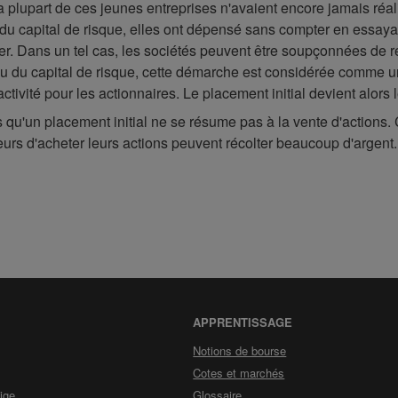
la plupart de ces jeunes entreprises n'avaient encore jamais réa
r du capital de risque, elles ont dépensé sans compter en essay
er. Dans un tel cas, les sociétés peuvent être soupçonnées de réa
lieu du capital de risque, cette démarche est considérée comme
ctivité pour les actionnaires. Le placement initial devient alors l
un placement initial ne se résume pas à la vente d'actions. C
eurs d'acheter leurs actions peuvent récolter beaucoup d'argent.
APPRENTISSAGE
Notions de bourse
Cotes et marchés
n
ige
Glossaire