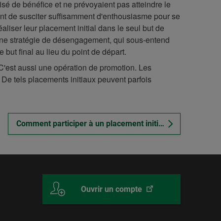
lisé de bénéfice et ne prévoyaient pas atteindre le
ant de susciter suffisamment d'enthousiasme pour se
liser leur placement initial dans le seul but de
 une stratégie de désengagement, qui sous-entend
e but final au lieu du point de départ.
'est aussi une opération de promotion. Les
 De tels placements initiaux peuvent parfois
Comment participer à un placement initial?
Ce
Desjardins
Ouvrir un compte
lien
Courtage
ouvrira
en