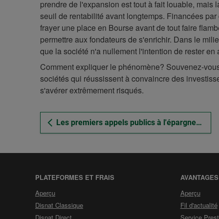
prendre de l'expansion est tout à fait louable, mais 
seuil de rentabilité avant longtemps. Financées pa
frayer une place en Bourse avant de tout faire flamb
permettre aux fondateurs de s'enrichir. Dans le mi
que la société n'a nullement l'intention de rester en a
Comment expliquer le phénomène? Souvenez-vous qu'
sociétés qui réussissent à convaincre des investiss
s'avérer extrêmement risqués.
Les premiers appels publics à l'épargne (PAPE)
PLATEFORMES ET FRAIS
AVANTAGES
de
de
Aperçu
Aperçu
la
la
Disnat Classique
Fil d'actualité
section
sectio
Disnat Direct
Service Prest