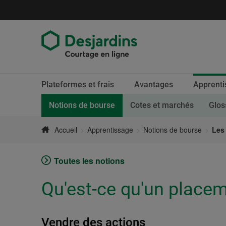
Aller
directement
au
contenu
Fin
Section
Plateformes et frais
Avantages
Apprenti
du
active.
menu
Page courante.
Notions de bourse
Cotes et marchés
Glos
Accueil
Apprentissage
Notions de bourse
Les 
Toutes les notions
Qu'est-ce qu'un placeme
Vendre des actions