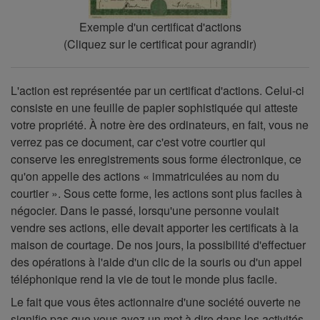
ATTENTION
Exemple d'un certificat d'actions
-
(Cliquez sur le certificat pour agrandir)
Ce
lien
L'action est représentée par un certificat d'actions. Celui-ci
ouvrira
consiste en une feuille de papier sophistiquée qui atteste
dans
votre propriété. À notre ère des ordinateurs, en fait, vous ne
un
verrez pas ce document, car c'est votre courtier qui
nouvel
conserve les enregistrements sous forme électronique, ce
onglet.
qu'on appelle des actions « immatriculées au nom du
courtier ». Sous cette forme, les actions sont plus faciles à
négocier. Dans le passé, lorsqu'une personne voulait
vendre ses actions, elle devait apporter les certificats à la
maison de courtage. De nos jours, la possibilité d'effectuer
des opérations à l'aide d'un clic de la souris ou d'un appel
téléphonique rend la vie de tout le monde plus facile.
Le fait que vous êtes actionnaire d'une société ouverte ne
signifie pas que vous ayez un mot à dire dans les activités