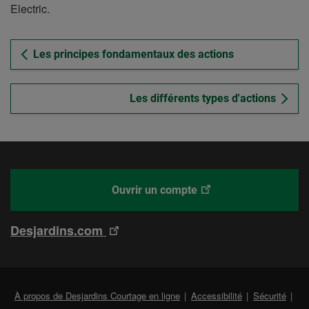
Electric.
Les principes fondamentaux des actions
Les différents types d'actions
Ce
Desjardins
Ouvrir un compte
lien
Courtage
ouvrira
en
Ce
Desjardins.com
dans
ligne
lien
un
ouvrira
nouvel
dans
onglet.
Lien
À propos de Desjardins Courtage en ligne
Accessibilité
Sécurité
un
exter