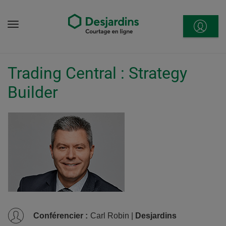
Aller
directement
Menu
au
contenu
Trading Central : Strategy
Builder
Conférencier
:
Carl Robin |
Desjardins