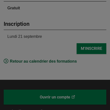
Gratuit
Inscription
Lundi 21 septembre
M'INSCRIRE
Retour au calendrier des formations
Ce
Ouvrir un compte
Desjardins
lien
Courtage
ouvrira
en