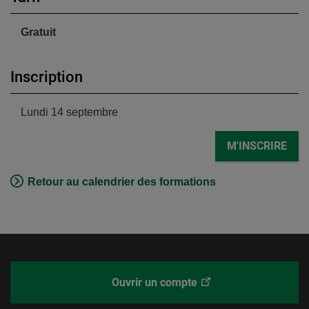
Gratuit
Inscription
Lundi 14 septembre
M'INSCRIRE
Retour au calendrier des formations
Ce
Ouvrir un compte
Desjardins
lien
Courtage