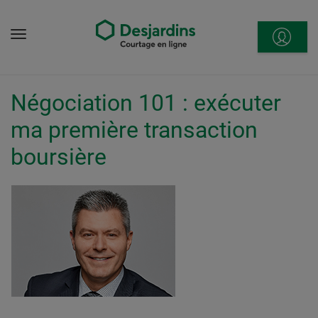
Aller
directement
Menu
au
contenu
Négociation 101 : exécuter
ma première transaction
boursière