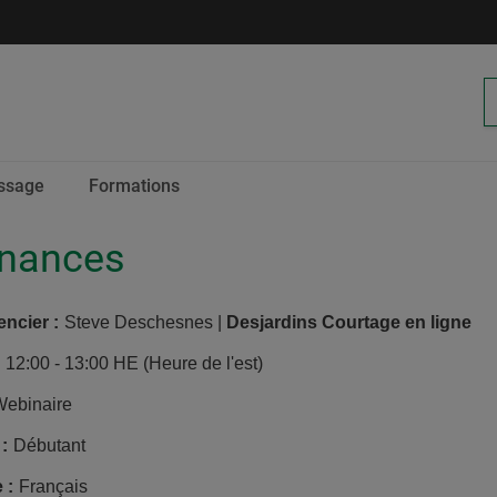
ssage
Calendrier
Formations
des
inances
encier
:
Steve Deschesnes |
Desjardins Courtage en ligne
12:00 - 13:00 HE (Heure de l'est)
Webinaire
:
Débutant
e
:
Français