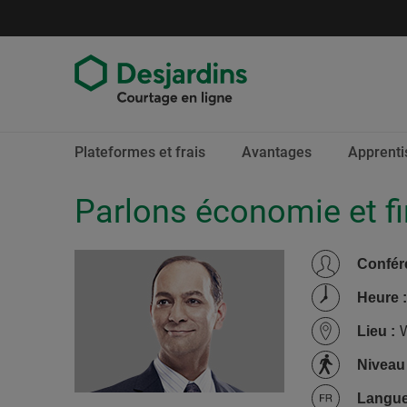
Aller
directement
au
contenu
Fin
Plateformes et frais
Avantages
Apprenti
du
menu
Parlons économie et f
Confér
Heure
:
Lieu
:
Niveau
Langu