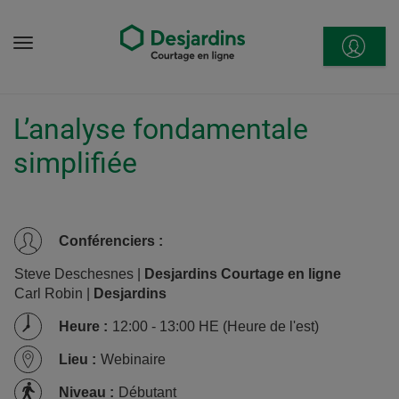
Aller
directement
Menu
au
contenu
L’analyse fondamentale
simplifiée
Conférenciers
:
Steve Deschesnes |
Desjardins Courtage en ligne
Carl Robin |
Desjardins
Heure
:
12:00 - 13:00 HE (Heure de l'est)
Lieu
:
Webinaire
Niveau
:
Débutant