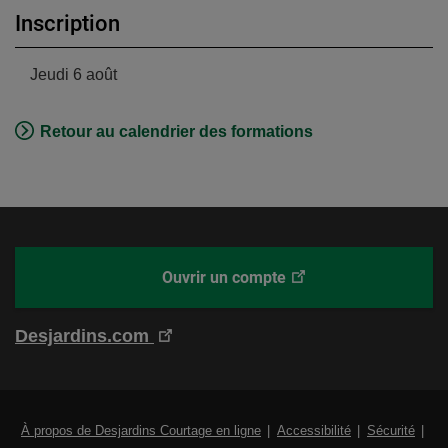
Inscription
Jeudi 6 août
Retour au calendrier des formations
Ce
Ouvrir un compte
Desjardins
lien
Courtage
ouvrira
en
Ce
Desjardins.com
dans
ligne
lien
un
ouvrira
nouvel
dans
onglet.
Lien
À propos de Desjardins Courtage en ligne
Accessibilité
Sécurité
un