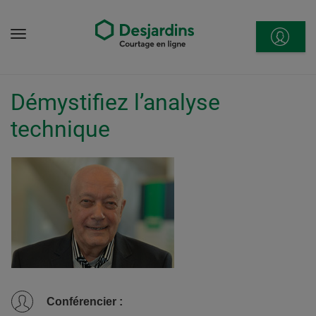
Aller
directement
Menu
au
contenu
Démystifiez l’analyse
technique
Conférencier
: